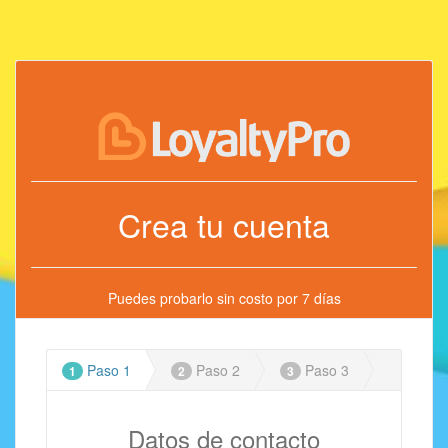
Crea tu cuenta
Puedes probarlo sin costo por 7 días
Paso 1
Paso 2
Paso 3
1
2
3
Datos de contacto